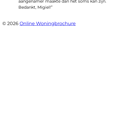
aangenamer maakte dan het soms kan zijn.
Bedankt, Migiel!”
- Oudezijds Voorburgwal 318 H
© 2026
Online Woningbrochure